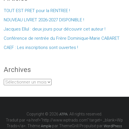
TOUT EST PRET pour la RENTREE !
NOUVEAU LIVRET 2026-2027 DISPONIBLE !
Jacques Ellul : deux jours pour découvrir cet auteur !
Conférence de rentrée du Frère Dominique-Marie CABARET
CAEF : Les inscriptions sont ouvertes !
Archives
Archives
Copyright © 2026
. All rights reserved.
ATPA
Traduit par <a href="http://www.wptrads.com" target= _blank>Wp
Trads</a>. Thème
par ThemeGrill Propulsé par
Ample
WordPress