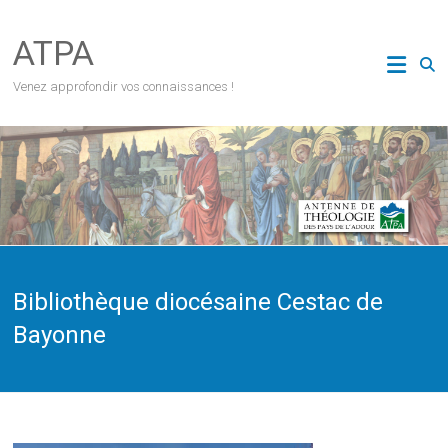
Skip
to
ATPA
content
Venez approfondir vos connaissances !
Bibliothèque diocésaine Cestac de
Bayonne