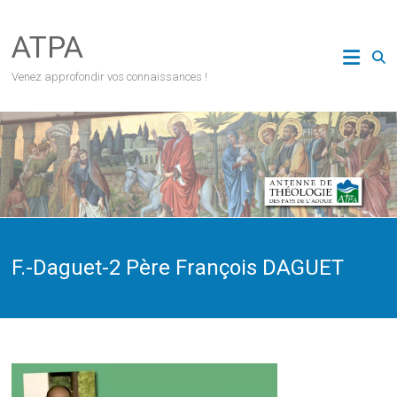
Skip
to
ATPA
content
Venez approfondir vos connaissances !
F.-Daguet-2 Père François DAGUET