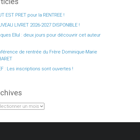
ticles
T EST PRET pour la RENTREE !
VEAU LIVRET 2026-2027 DISPONIBLE !
ques Ellul : deux jours pour découvrir cet auteur
férence de rentrée du Frère Dominique-Marie
BARET
F : Les inscriptions sont ouvertes !
chives
hives