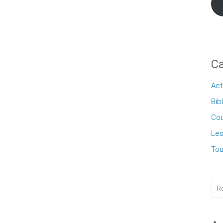
Ca
Act
Bib
Cou
Les
Tou