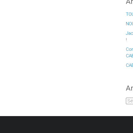
Ar
TOU
NOU
Jac
!
Con
CA
CAE
Ar
Arc