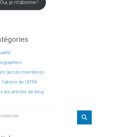
Oui, je m'abonne !
tégories
ualité
liographies
rs (accès membres)
 Cahiers de l'ATPA
s les articles de blog