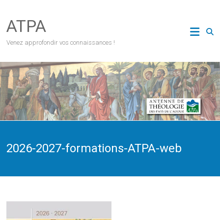
Skip
to
ATPA
content
Venez approfondir vos connaissances !
2026-2027-formations-ATPA-web