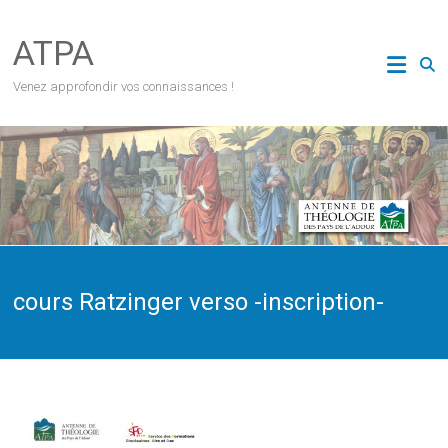
Skip
to
ATPA
content
Venez approfondir vos connaissances !
cours Ratzinger verso -inscription-