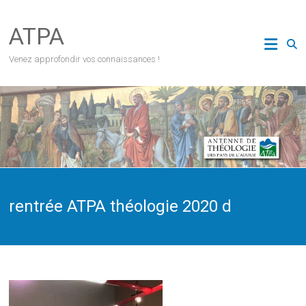
Skip
to
ATPA
content
Venez approfondir vos connaissances !
rentrée ATPA théologie 2020 d