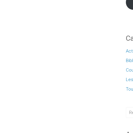
Ca
Act
Bib
Cou
Les
Tou