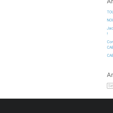
Ar
TOU
NOU
Jac
!
Con
CA
CAE
Ar
Arc