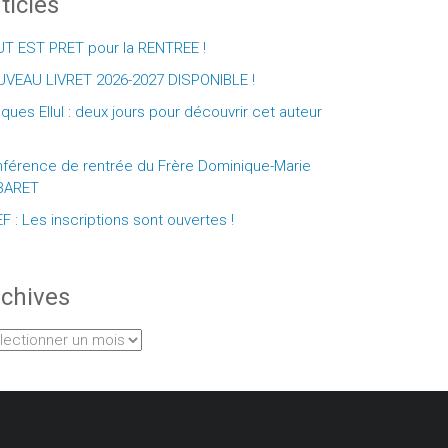
ticles
T EST PRET pour la RENTREE !
VEAU LIVRET 2026-2027 DISPONIBLE !
ques Ellul : deux jours pour découvrir cet auteur
férence de rentrée du Frère Dominique-Marie
BARET
F : Les inscriptions sont ouvertes !
chives
hives