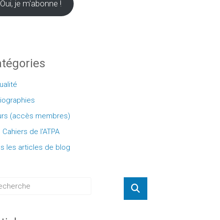
Oui, je m'abonne !
tégories
ualité
liographies
rs (accès membres)
 Cahiers de l'ATPA
s les articles de blog