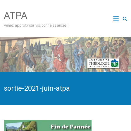
Skip
to
ATPA
content
Venez approfondir vos connaissances !
sortie-2021-juin-atpa