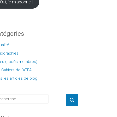
Oui, je m'abonne !
tégories
ualité
liographies
rs (accès membres)
 Cahiers de l'ATPA
s les articles de blog