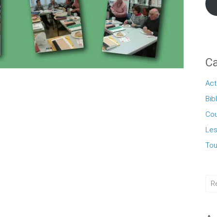
Ca
Act
Bib
Cou
Les
Tou