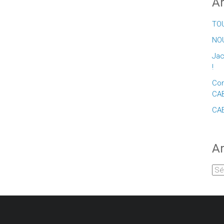
Ar
TOU
NOU
Jac
!
Con
CA
CAE
Ar
Arc