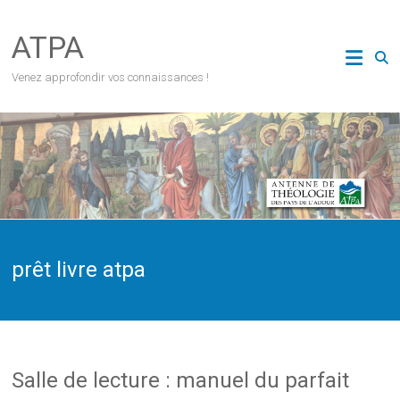
Skip
to
ATPA
content
Venez approfondir vos connaissances !
prêt livre atpa
Salle de lecture : manuel du parfait