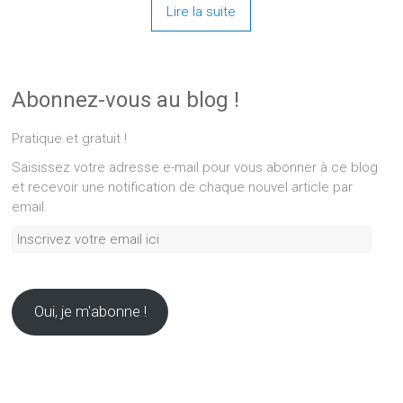
Lire la suite
Abonnez-vous au blog !
Pratique et gratuit !
Saisissez votre adresse e-mail pour vous abonner à ce blog
et recevoir une notification de chaque nouvel article par
email.
Inscrivez
votre
email
ici
Oui, je m'abonne !