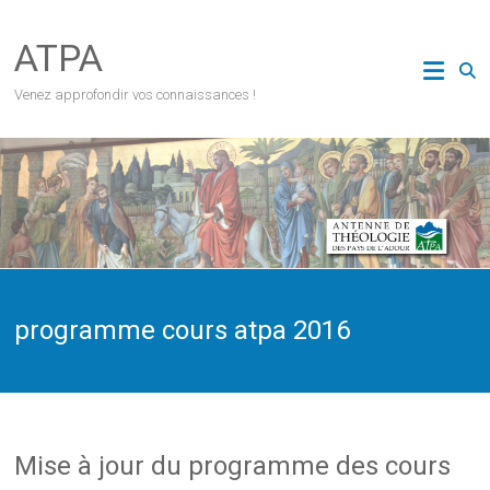
Skip
to
ATPA
content
Venez approfondir vos connaissances !
programme cours atpa 2016
Mise à jour du programme des cours