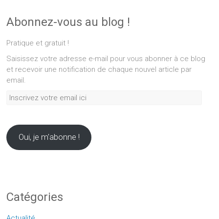
Abonnez-vous au blog !
Pratique et gratuit !
Saisissez votre adresse e-mail pour vous abonner à ce blog
et recevoir une notification de chaque nouvel article par
email.
Inscrivez
votre
email
ici
Oui, je m'abonne !
Catégories
Actualité