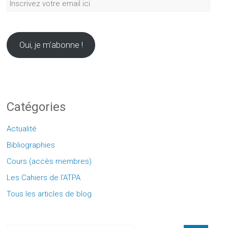
Inscrivez
votre
email
ici
Oui, je m'abonne !
Catégories
Actualité
Bibliographies
Cours (accès membres)
Les Cahiers de l'ATPA
Tous les articles de blog