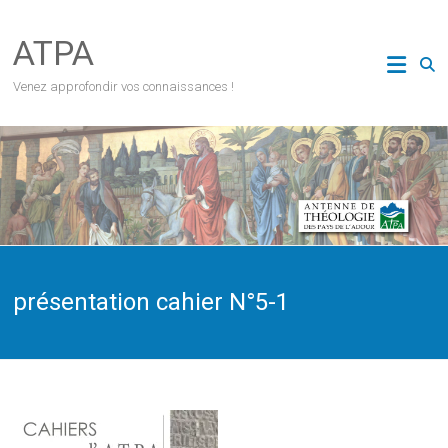
Skip
to
ATPA
content
Venez approfondir vos connaissances !
présentation cahier N°5-1