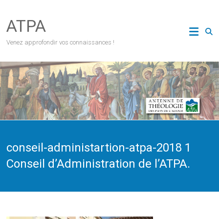
Skip
to
ATPA
content
Venez approfondir vos connaissances !
conseil-administartion-atpa-2018 1
Conseil d’Administration de l’ATPA.