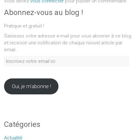
Vous devez
vous connecter
pour publier un commentaire.
Abonnez-vous au blog !
Pratique et gratuit !
Saisissez votre adresse e-mail pour vous abonner à ce blog
et recevoir une notification de chaque nouvel article par
email.
Inscrivez
votre
email
ici
Oui, je m'abonne !
Catégories
Actualité