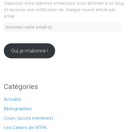
Saisissez votre adresse e-mail pour vous abonner à ce blog
et recevoir une notification de chaque nouvel article par
email.
Inscrivez
votre
email
ici
Oui, je m'abonne !
Catégories
Actualité
Bibliographies
Cours (accès membres)
Les Cahiers de l'ATPA