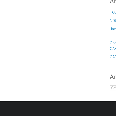
Ar
TOU
NOU
Jac
!
Con
CA
CAE
Ar
Arc