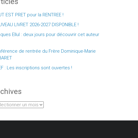
ticles
T EST PRET pour la RENTREE !
VEAU LIVRET 2026-2027 DISPONIBLE !
ques Ellul : deux jours pour découvrir cet auteur
férence de rentrée du Frère Dominique-Marie
BARET
F : Les inscriptions sont ouvertes !
chives
hives