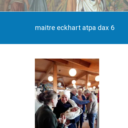
maitre eckhart atpa dax 6