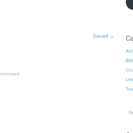
Suivant →
Ca
Act
Bib
Cou
mmentaire.
Les
Tou