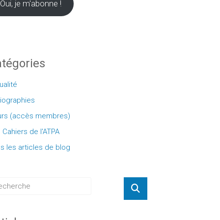
Oui, je m'abonne !
tégories
ualité
liographies
rs (accès membres)
 Cahiers de l'ATPA
s les articles de blog