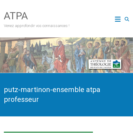
Skip
to
ATPA
content
Venez approfondir vos connaissances !
putz-martinon-ensemble atpa
professeur