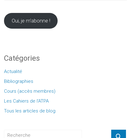
votre
email
ici
Oui, je m'abonne !
Catégories
Actualité
Bibliographies
Cours (accès membres)
Les Cahiers de l'ATPA
Tous les articles de blog