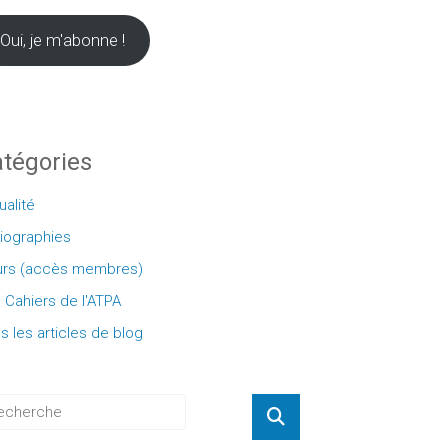
Oui, je m'abonne !
tégories
ualité
liographies
rs (accès membres)
 Cahiers de l'ATPA
s les articles de blog