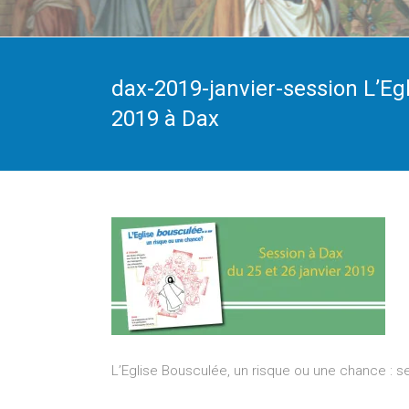
dax-2019-janvier-session L’Egl
2019 à Dax
L’Eglise Bousculée, un risque ou une chance : se