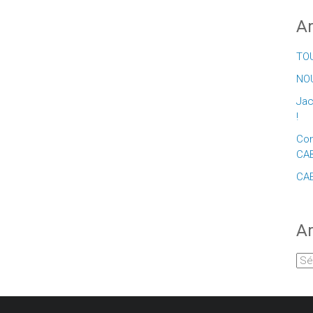
Ar
TOU
NOU
Jac
!
Con
CA
CAE
Ar
Arc