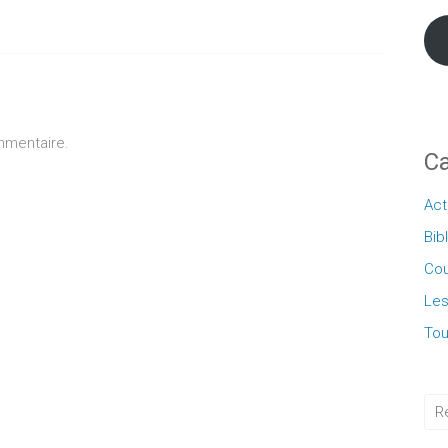
ici
mmentaire.
Ca
Act
Bib
Cou
Les
Tou