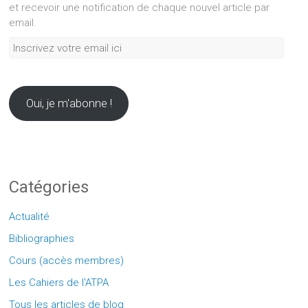
et recevoir une notification de chaque nouvel article par
email.
Inscrivez
votre
email
ici
Oui, je m'abonne !
Catégories
Actualité
Bibliographies
Cours (accès membres)
Les Cahiers de l'ATPA
Tous les articles de blog