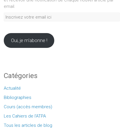
et recevoir une notification de chaque nouvel article par
email.
Inscrivez
votre
email
ici
Oui, je m'abonne !
Catégories
Actualité
Bibliographies
Cours (accès membres)
Les Cahiers de l'ATPA
Tous les articles de blog