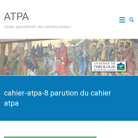
Skip
to
ATPA
content
Venez approfondir vos connaissances !
cahier-atpa-8 parution du cahier
atpa