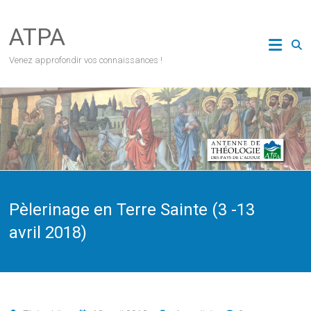
Skip
to
ATPA
content
Venez approfondir vos connaissances !
Pèlerinage en Terre Sainte (3 -13
avril 2018)