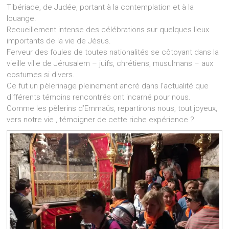
Tibériade, de Judée, portant à la contemplation et à la
louange.
Recueillement intense des célébrations sur quelques lieux
importants de la vie de Jésus.
Ferveur des foules de toutes nationalités se côtoyant dans la
vieille ville de Jérusalem – juifs, chrétiens, musulmans – aux
costumes si divers.
Ce fut un pèlerinage pleinement ancré dans l’actualité que
différents témoins rencontrés ont incarné pour nous.
Comme les pèlerins d’Emmaüs, repartirons nous, tout joyeux,
vers notre vie , témoigner de cette riche expérience ?