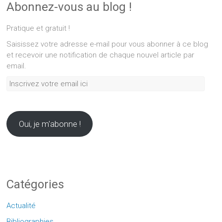
Abonnez-vous au blog !
Pratique et gratuit !
Saisissez votre adresse e-mail pour vous abonner à ce blog
et recevoir une notification de chaque nouvel article par
email.
Inscrivez
votre
email
ici
Oui, je m'abonne !
Catégories
Actualité
Bibliographies