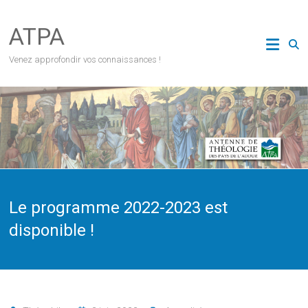
Skip
to
ATPA
content
Venez approfondir vos connaissances !
Le programme 2022-2023 est
disponible !