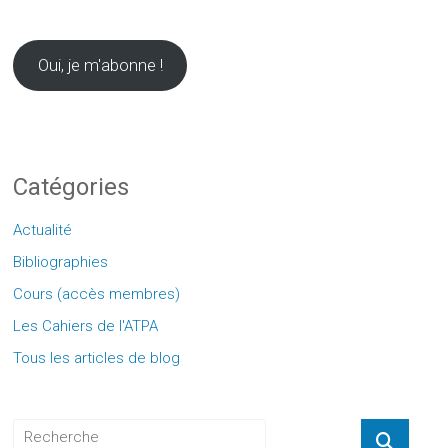
votre
email
ici
Oui, je m'abonne !
Catégories
Actualité
Bibliographies
Cours (accès membres)
Les Cahiers de l'ATPA
Tous les articles de blog