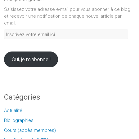
Saisissez votre adresse e-mail pour vous abonner à ce blog
et recevoir une notification de chaque nouvel article par
email.
Inscrivez
votre
email
ici
Oui, je m'abonne !
Catégories
Actualité
Bibliographies
Cours (accès membres)