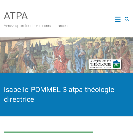
Skip
to
ATPA
content
Venez approfondir vos connaissances !
Isabelle-POMMEL-3 atpa théologie
directrice