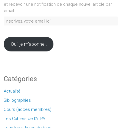
et recevoir une notification de chaque nouvel article par
email.
Inscrivez
votre
email
ici
Oui, je m'abonne !
Catégories
Actualité
Bibliographies
Cours (accès membres)
Les Cahiers de l'ATPA
Tous les articles de blog